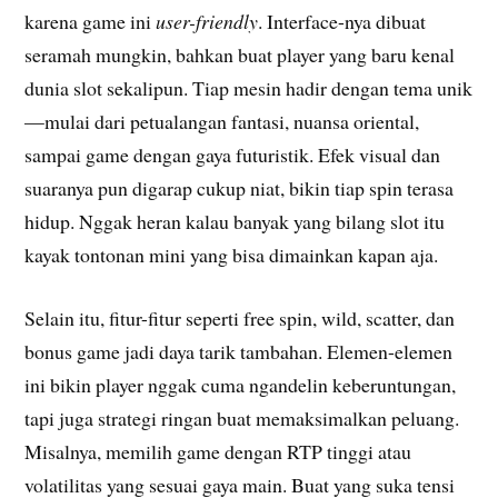
karena game ini
user-friendly
. Interface-nya dibuat
seramah mungkin, bahkan buat player yang baru kenal
dunia slot sekalipun. Tiap mesin hadir dengan tema unik
—mulai dari petualangan fantasi, nuansa oriental,
sampai game dengan gaya futuristik. Efek visual dan
suaranya pun digarap cukup niat, bikin tiap spin terasa
hidup. Nggak heran kalau banyak yang bilang slot itu
kayak tontonan mini yang bisa dimainkan kapan aja.
Selain itu, fitur-fitur seperti free spin, wild, scatter, dan
bonus game jadi daya tarik tambahan. Elemen-elemen
ini bikin player nggak cuma ngandelin keberuntungan,
tapi juga strategi ringan buat memaksimalkan peluang.
Misalnya, memilih game dengan RTP tinggi atau
volatilitas yang sesuai gaya main. Buat yang suka tensi