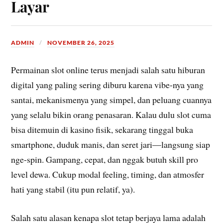
Layar
ADMIN
NOVEMBER 26, 2025
Permainan slot online terus menjadi salah satu hiburan
digital yang paling sering diburu karena vibe-nya yang
santai, mekanismenya yang simpel, dan peluang cuannya
yang selalu bikin orang penasaran. Kalau dulu slot cuma
bisa ditemuin di kasino fisik, sekarang tinggal buka
smartphone, duduk manis, dan seret jari—langsung siap
nge-spin. Gampang, cepat, dan nggak butuh skill pro
level dewa. Cukup modal feeling, timing, dan atmosfer
hati yang stabil (itu pun relatif, ya).
Salah satu alasan kenapa slot tetap berjaya lama adalah