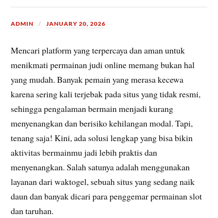
ADMIN
JANUARY 20, 2026
Mencari platform yang terpercaya dan aman untuk
menikmati permainan judi online memang bukan hal
yang mudah. Banyak pemain yang merasa kecewa
karena sering kali terjebak pada situs yang tidak resmi,
sehingga pengalaman bermain menjadi kurang
menyenangkan dan berisiko kehilangan modal. Tapi,
tenang saja! Kini, ada solusi lengkap yang bisa bikin
aktivitas bermainmu jadi lebih praktis dan
menyenangkan. Salah satunya adalah menggunakan
layanan dari waktogel, sebuah situs yang sedang naik
daun dan banyak dicari para penggemar permainan slot
dan taruhan.