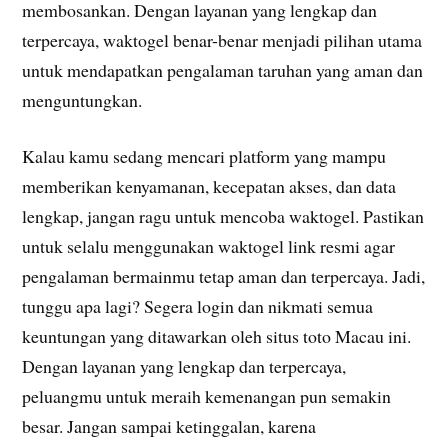
membosankan. Dengan layanan yang lengkap dan
terpercaya, waktogel benar-benar menjadi pilihan utama
untuk mendapatkan pengalaman taruhan yang aman dan
menguntungkan.
Kalau kamu sedang mencari platform yang mampu
memberikan kenyamanan, kecepatan akses, dan data
lengkap, jangan ragu untuk mencoba waktogel. Pastikan
untuk selalu menggunakan waktogel link resmi agar
pengalaman bermainmu tetap aman dan terpercaya. Jadi,
tunggu apa lagi? Segera login dan nikmati semua
keuntungan yang ditawarkan oleh situs toto Macau ini.
Dengan layanan yang lengkap dan terpercaya,
peluangmu untuk meraih kemenangan pun semakin
besar. Jangan sampai ketinggalan, karena