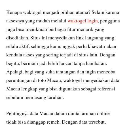
Kenapa waktogel menjadi pilihan utama? Selain karena
aksesnya yang mudah melalui
waktogel login
, pengguna
juga bisa menikmati berbagai fitur menarik yang
disediakan. Situs ini menyediakan link langsung yang
selalu aktif, sehingga kamu nggak perlu khawatir akan
kendala akses yang sering terjadi di situs lain. Dengan
begitu, bermain jadi lebih lancar, tanpa hambatan.
Apalagi, bagi yang suka tantangan dan ingin mencoba
peruntungan di toto Macau, waktogel menyediakan data
Macau lengkap yang bisa digunakan sebagai referensi
sebelum memasang taruhan.
Pentingnya data Macau dalam dunia taruhan online
tidak bisa dianggap remeh. Dengan data tersebut,