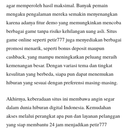
agar memperoleh hasil maksimal. Banyak pemain
mengaku pengalaman mereka semakin menyenangkan
karena adanya fitur demo yang memungkinkan mencoba
berbagai game tanpa risiko kehilangan uang asli. Situs
game online seperti petir777 juga menyediakan berbagai
promosi menarik, seperti bonus deposit maupun
cashback, yang mampu meningkatkan peluang meraih
kemenangan besar. Dengan variasi tema dan tingkat
kesulitan yang berbeda, siapa pun dapat menemukan
hiburan yang sesuai dengan preferensi masing-masing.
Akhirnya, keberadaan situs ini membawa angin segar
dalam dunia hiburan digital Indonesia. Kemudahan
akses melalui perangkat apa pun dan layanan pelanggan
yang siap membantu 24 jam menjadikan petir777