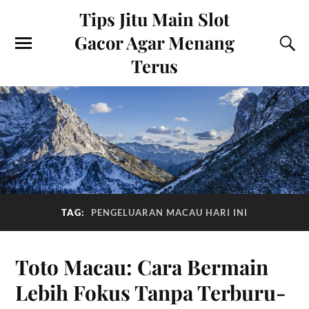
Tips Jitu Main Slot
Gacor Agar Menang
Terus
TAG:
PENGELUARAN MACAU HARI INI
Toto Macau: Cara Bermain
Lebih Fokus Tanpa Terburu-