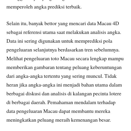
memperoleh angka prediksi terbaik.
Selain itu, banyak bettor yang mencari data Macau 4D
sebagai referensi utama saat melakukan analisis angka.
Data ini sering digunakan untuk memprediksi pola
pengeluaran selanjutnya berdasarkan tren sebelumnya.
Melihat pengeluaran toto Macau secara lengkap mampu
memberikan gambaran tentang peluang keberuntungan
dari angka-angka tertentu yang sering muncul. Tidak
heran jika angka-angka ini menjadi bahan utama dalam
berbagai diskusi dan analisis di kalangan pecinta lotere
di berbagai daerah. Pemahaman mendalam terhadap
data pengeluaran Macau dapat membantu mereka
meningkatkan peluang meraih kemenangan besar.