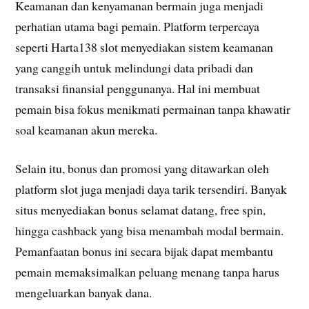
Keamanan dan kenyamanan bermain juga menjadi
perhatian utama bagi pemain. Platform terpercaya
seperti Harta138 slot menyediakan sistem keamanan
yang canggih untuk melindungi data pribadi dan
transaksi finansial penggunanya. Hal ini membuat
pemain bisa fokus menikmati permainan tanpa khawatir
soal keamanan akun mereka.
Selain itu, bonus dan promosi yang ditawarkan oleh
platform slot juga menjadi daya tarik tersendiri. Banyak
situs menyediakan bonus selamat datang, free spin,
hingga cashback yang bisa menambah modal bermain.
Pemanfaatan bonus ini secara bijak dapat membantu
pemain memaksimalkan peluang menang tanpa harus
mengeluarkan banyak dana.