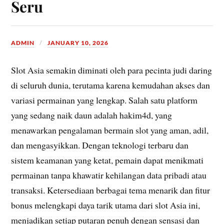
Seru
ADMIN
JANUARY 10, 2026
Slot Asia semakin diminati oleh para pecinta judi daring
di seluruh dunia, terutama karena kemudahan akses dan
variasi permainan yang lengkap. Salah satu platform
yang sedang naik daun adalah hakim4d, yang
menawarkan pengalaman bermain slot yang aman, adil,
dan mengasyikkan. Dengan teknologi terbaru dan
sistem keamanan yang ketat, pemain dapat menikmati
permainan tanpa khawatir kehilangan data pribadi atau
transaksi. Ketersediaan berbagai tema menarik dan fitur
bonus melengkapi daya tarik utama dari slot Asia ini,
menjadikan setiap putaran penuh dengan sensasi dan