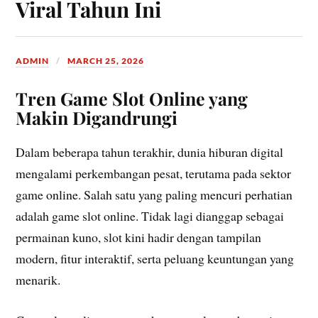
Viral Tahun Ini
ADMIN
MARCH 25, 2026
Tren Game Slot Online yang
Makin Digandrungi
Dalam beberapa tahun terakhir, dunia hiburan digital
mengalami perkembangan pesat, terutama pada sektor
game online. Salah satu yang paling mencuri perhatian
adalah game slot online. Tidak lagi dianggap sebagai
permainan kuno, slot kini hadir dengan tampilan
modern, fitur interaktif, serta peluang keuntungan yang
menarik.