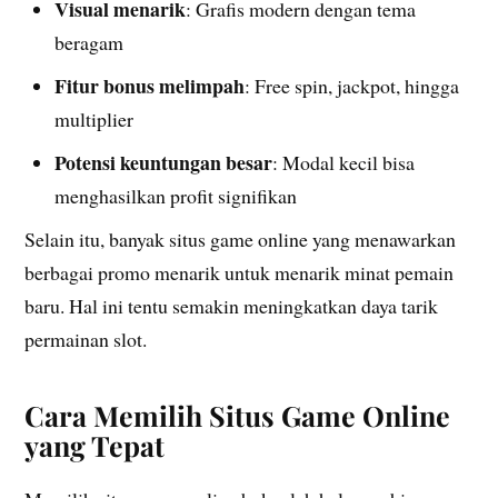
Visual menarik
: Grafis modern dengan tema
beragam
Fitur bonus melimpah
: Free spin, jackpot, hingga
multiplier
Potensi keuntungan besar
: Modal kecil bisa
menghasilkan profit signifikan
Selain itu, banyak situs game online yang menawarkan
berbagai promo menarik untuk menarik minat pemain
baru. Hal ini tentu semakin meningkatkan daya tarik
permainan slot.
Cara Memilih Situs Game Online
yang Tepat