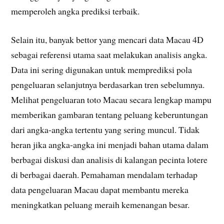
memperoleh angka prediksi terbaik.
Selain itu, banyak bettor yang mencari data Macau 4D
sebagai referensi utama saat melakukan analisis angka.
Data ini sering digunakan untuk memprediksi pola
pengeluaran selanjutnya berdasarkan tren sebelumnya.
Melihat pengeluaran toto Macau secara lengkap mampu
memberikan gambaran tentang peluang keberuntungan
dari angka-angka tertentu yang sering muncul. Tidak
heran jika angka-angka ini menjadi bahan utama dalam
berbagai diskusi dan analisis di kalangan pecinta lotere
di berbagai daerah. Pemahaman mendalam terhadap
data pengeluaran Macau dapat membantu mereka
meningkatkan peluang meraih kemenangan besar.