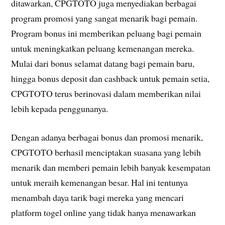
ditawarkan, CPGTOTO juga menyediakan berbagai
program promosi yang sangat menarik bagi pemain.
Program bonus ini memberikan peluang bagi pemain
untuk meningkatkan peluang kemenangan mereka.
Mulai dari bonus selamat datang bagi pemain baru,
hingga bonus deposit dan cashback untuk pemain setia,
CPGTOTO terus berinovasi dalam memberikan nilai
lebih kepada penggunanya.
Dengan adanya berbagai bonus dan promosi menarik,
CPGTOTO berhasil menciptakan suasana yang lebih
menarik dan memberi pemain lebih banyak kesempatan
untuk meraih kemenangan besar. Hal ini tentunya
menambah daya tarik bagi mereka yang mencari
platform togel online yang tidak hanya menawarkan