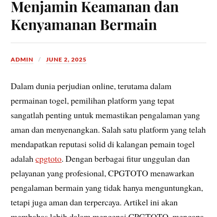
Menjamin Keamanan dan
Kenyamanan Bermain
ADMIN
JUNE 2, 2025
Dalam dunia perjudian online, terutama dalam
permainan togel, pemilihan platform yang tepat
sangatlah penting untuk memastikan pengalaman yang
aman dan menyenangkan. Salah satu platform yang telah
mendapatkan reputasi solid di kalangan pemain togel
adalah
cpgtoto
. Dengan berbagai fitur unggulan dan
pelayanan yang profesional, CPGTOTO menawarkan
pengalaman bermain yang tidak hanya menguntungkan,
tetapi juga aman dan terpercaya. Artikel ini akan
membahas lebih dalam mengenai CPGTOTO, mengapa