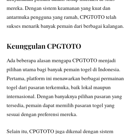
mereka. Dengan sistem keamanan yang kuat dan
antarmuka pengguna yang ramah, CPGTOTO telah
sukses menarik banyak pemain dari berbagai kalangan.
Keunggulan CPGTOTO
Ada beberapa alasan mengapa CPGTOTO menjadi
pilihan utama bagi banyak pemain togel di Indonesia.
Pertama, platform ini menawarkan berbagai permainan
togel dari pasaran terkemuka, baik lokal maupun
internasional. Dengan banyaknya pilihan pasaran yang
tersedia, pemain dapat memilih pasaran togel yang
sesuai dengan preferensi mereka.
Selain itu, CPGTOTO juga dikenal dengan sistem