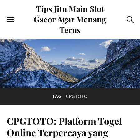
Tips Jitu Main Slot
Gacor Agar Menang
Terus
TAG:
CPGTOTO
CPGTOTO: Platform Togel
Online Terpercaya yang