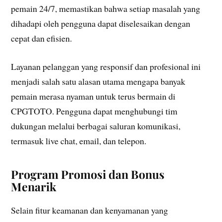
pemain 24/7, memastikan bahwa setiap masalah yang
dihadapi oleh pengguna dapat diselesaikan dengan
cepat dan efisien.
Layanan pelanggan yang responsif dan profesional ini
menjadi salah satu alasan utama mengapa banyak
pemain merasa nyaman untuk terus bermain di
CPGTOTO. Pengguna dapat menghubungi tim
dukungan melalui berbagai saluran komunikasi,
termasuk live chat, email, dan telepon.
Program Promosi dan Bonus
Menarik
Selain fitur keamanan dan kenyamanan yang