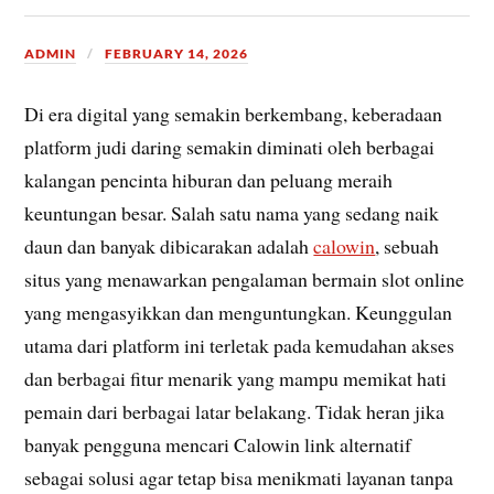
ADMIN
FEBRUARY 14, 2026
Di era digital yang semakin berkembang, keberadaan
platform judi daring semakin diminati oleh berbagai
kalangan pencinta hiburan dan peluang meraih
keuntungan besar. Salah satu nama yang sedang naik
daun dan banyak dibicarakan adalah
calowin
, sebuah
situs yang menawarkan pengalaman bermain slot online
yang mengasyikkan dan menguntungkan. Keunggulan
utama dari platform ini terletak pada kemudahan akses
dan berbagai fitur menarik yang mampu memikat hati
pemain dari berbagai latar belakang. Tidak heran jika
banyak pengguna mencari Calowin link alternatif
sebagai solusi agar tetap bisa menikmati layanan tanpa