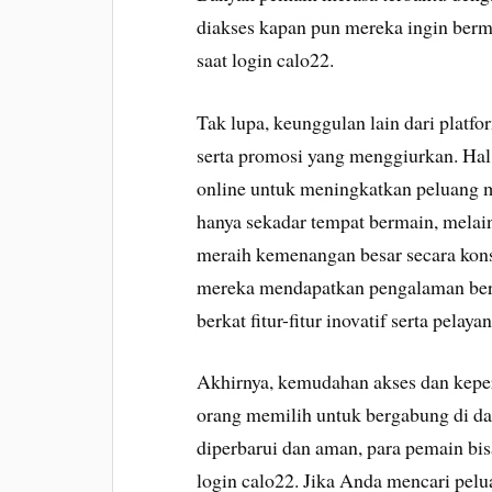
diakses kapan pun mereka ingin berma
saat login calo22.
Tak lupa, keunggulan lain dari platf
serta promosi yang menggiurkan. Hal 
online untuk meningkatkan peluang m
hanya sekadar tempat bermain, melai
meraih kemenangan besar secara kon
mereka mendapatkan pengalaman be
berkat fitur-fitur inovatif serta pelay
Akhirnya, kemudahan akses dan kepe
orang memilih untuk bergabung di d
diperbarui dan aman, para pemain bi
login calo22. Jika Anda mencari pel