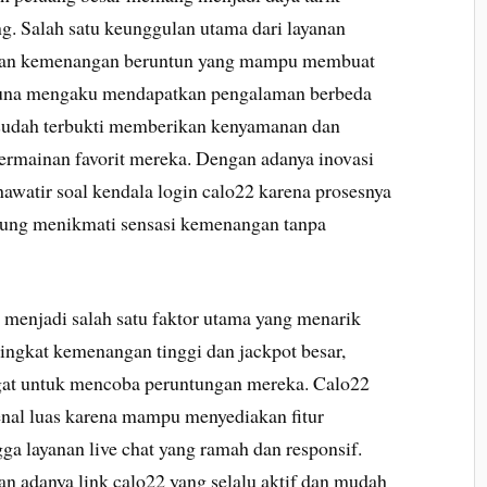
g. Salah satu keunggulan utama dari layanan
 dan kemenangan beruntun yang mampu membuat
guna mengaku mendapatkan pengalaman berbeda
 sudah terbukti memberikan kenyamanan dan
rmainan favorit mereka. Dengan adanya inovasi
hawatir soal kendala login calo22 karena prosesnya
ngsung menikmati sensasi kemenangan tanpa
or menjadi salah satu faktor utama yang menarik
 tingkat kemenangan tinggi dan jackpot besar,
at untuk mencoba peruntungan mereka. Calo22
enal luas karena mampu menyediakan fitur
gga layanan live chat yang ramah dan responsif.
n adanya link calo22 yang selalu aktif dan mudah