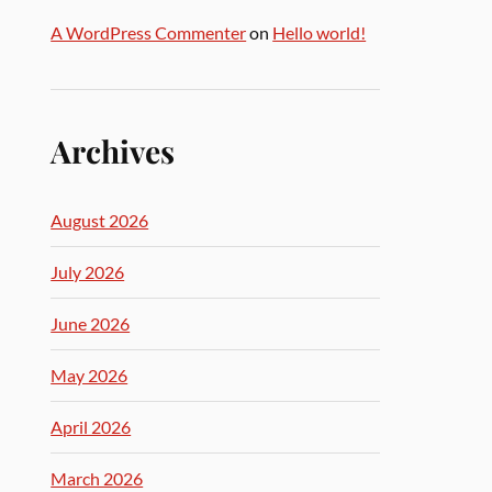
A WordPress Commenter
on
Hello world!
Archives
August 2026
July 2026
June 2026
May 2026
April 2026
March 2026