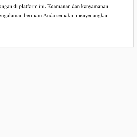
ungan di platform ini. Keamanan dan kenyamanan
pengalaman bermain Anda semakin menyenangkan