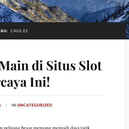
TAG:
CALO 22
Main di Situs Slot
caya Ini!
6
IN
UNCATEGORIZED
n peluang besar memang menjadi daya tarik