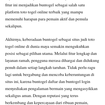
fitur ini menjadikan buntogel sebagai salah satu
platform toto togel online terbaik yang mampu
memenuhi harapan para pemain aktif dan pemula
sekalipun.
Akhirnya, keberadaan buntogel sebagai situs judi toto
togel online di dunia maya semakin mengukuhkan
posisi sebagai pilihan utama. Melalui fitur lengkap dan
layanan ramah, pengguna merasa dihargai dan didukung
penuh dalam setiap langkah taruhan. Tidak perlu ragu
lagi untuk bergabung dan mencoba keberuntungan di
situs ini, karena buntogel daftar dan buntogel login
menyediakan pengalaman bermain yang mengasyikkan
sekaligus aman. Dengan reputasi yang terus
berkembang dan kepercayaan dari ribuan pemain,