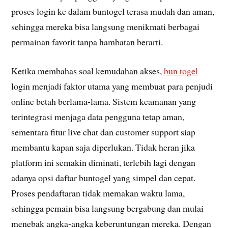
proses login ke dalam buntogel terasa mudah dan aman,
sehingga mereka bisa langsung menikmati berbagai
permainan favorit tanpa hambatan berarti.
Ketika membahas soal kemudahan akses,
bun togel
login menjadi faktor utama yang membuat para penjudi
online betah berlama-lama. Sistem keamanan yang
terintegrasi menjaga data pengguna tetap aman,
sementara fitur live chat dan customer support siap
membantu kapan saja diperlukan. Tidak heran jika
platform ini semakin diminati, terlebih lagi dengan
adanya opsi daftar buntogel yang simpel dan cepat.
Proses pendaftaran tidak memakan waktu lama,
sehingga pemain bisa langsung bergabung dan mulai
menebak angka-angka keberuntungan mereka. Dengan